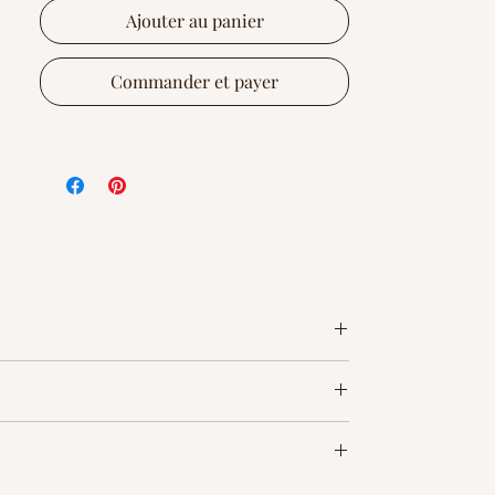
veuillez prendre en compte les
Ajouter au panier
variations de couleur.
Commander et payer
Tous les produits, les nouveautés, les
actualités sur :
- Instagram :
https://www.instagram.com/bewoodstu
dio/
- Facebook :
https://www.facebook.com/Atelier.BE
WOOD
- Twitter :
https://twitter.com/atelierbewood
- Pinterest :
https://fr.pinterest.com/BEWOODST