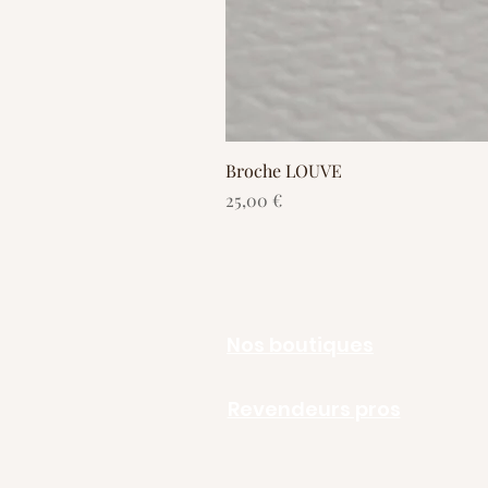
Broche LOUVE
Prix
25,00 €
Nos boutiques
Revendeurs pros