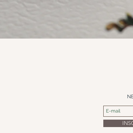
Aperçu rapide
Adresse
N
des retraits
59350 Saint
andré lez Lille
INS