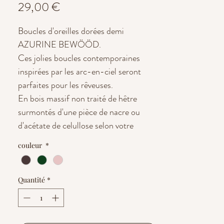
Prix
29,00 €
Boucles d'oreilles dorées demi
AZURINE BEWÖÖD.
Ces jolies boucles contemporaines
inspirées par les arc-en-ciel seront
parfaites pour les rêveuses.
En bois massif non traité de hêtre
surmontés d'une pièce de nacre ou
d'acétate de celullose selon votre
souhait.
couleur
*
Designé et assemblé à la main en
France, découpé et gravé au laser.
Tige en acier inoxydable
Quantité
*
hypoallergénique
Sans nickel et sans plomb.
Le bois étant un élément naturel,