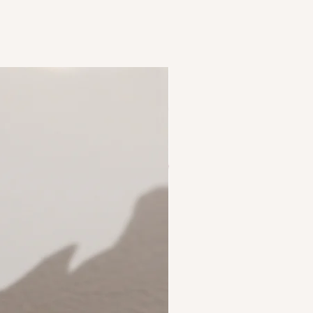
ORE/
Merci de votre visite sur ma boutique et
à très bientôt.
BEWÖÖD by Laury B.