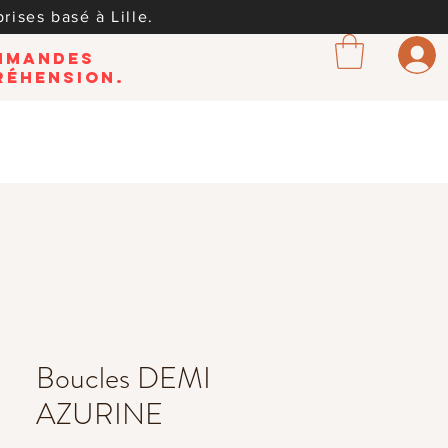
rises basé à Lille.
ommandes
réhension.
Boucles DEMI
AZURINE