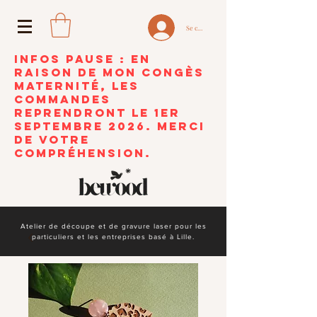
Se connecter
INFOS PAUSE : En
raison de mon congès
maternité, les
commandes
reprendront le 1er
septembre 2026. Merci
de votre
compréhension.
Atelier de découpe et de gravure laser pour les
particuliers et les entreprises basé à Lille.