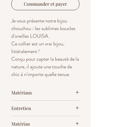
Commander et payer
Je vous présente notre bijou
chouchou : les sublimes boucles
d'oreilles LOUISA.
Ce collier est un vrai bijou,
littéralement !
Conçu pour capter la beauté de la
nature, il ajoute une touche de
chic à n'importe quelle tenue.
Chaque boucle est dessiné et
découpé avec amour dans du bois
Matériaux
durable.
En bois massif non traité de
Entretien
merisier.
Voici ce qui rend ce collier
Designé et assemblé à la main en
♥ CONSEILS D'ENTRETIEN
tellement spécial :
Matériau
France, découpé et gravé
- Ne pas mettre votre bijou en