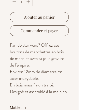
Ajouter au panier
Commander et payer
Fan de star wars? Offrez ces
boutons de manchettes en bois
de merisier avec sa jolie gravure
de l'empire.
Environ 12mm de diametre En
acier inoxydable.
En bois massif non traité.
Designé et assemblé à la main en
France, découpé et gravé au laser.
Le bois étant un élément naturel,
Matériau