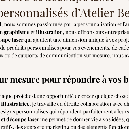
personnalisés d’Atelier 
d
, nous sommes passionnés par la personnalisation et l’ar
n 
graphisme
 et 
illustration
, nous offrons aux entreprise
oupe laser
 qui ajoutent une dimension unique à vos proj
 de produits personnalisés pour vos événements, de cade
ux ou de supports de communication sur mesure, nous avo
sur mesure pour répondre à vos 
chaque projet est une opportunité de créer quelque chose
 illustratrice
, je travaille en étroite collaboration avec c
esigns personnalisés qui répondent parfaitement à leurs
 et découpe laser
 me permet de donner vie à vos idées, qu
oratifs, des supports marketing ou des éléments fonction