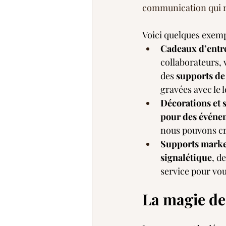
communication qui ref
Voici quelques exemp
Cadeaux d’entr
collaborateurs, 
des 
supports de
gravées avec le 
Décorations et 
pour des événe
nous pouvons cré
Supports marke
signalétique
, de
service pour vo
La magie de