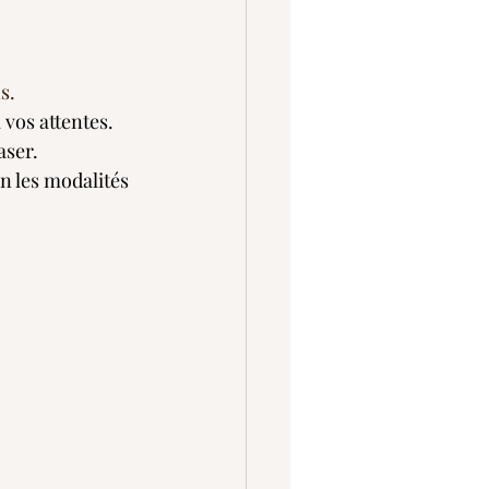
s.
 vos attentes.
aser.
on les modalités 