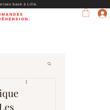
rises basé à Lille.
ommandes
réhension.
nique
 Les