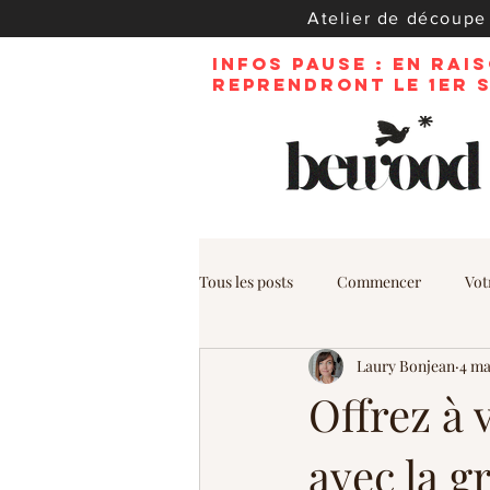
Atelier de découpe e
INFOS PAUSE : En ra
reprendront le 1er 
Tous les posts
Commencer
Vot
Laury Bonjean
4 ma
Offrez à 
avec la g