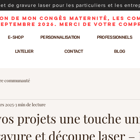
t de gravure laser pour les particuliers et les entrep
ison de mon congès maternité, les c
septembre 2026. Merci de votre comp
E-SHOP
PERSONNALISATION
PROFESSIONNELS
L'ATELIER
CONTACT
BLOG
re communauté
rs 2025
3 min de lecture
vos projets une touche u
ravure et découpe laser –