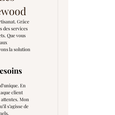
Bewood
tisanat. Grâce 
s des services 
ets. Que vous 
aux 
ns la solution 
besoins
 d’unique. En 
haque client 
 attentes. Mon 
’il s’agisse de 
nels.