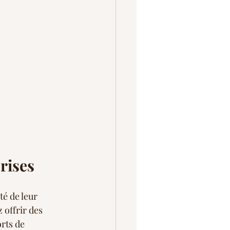
rises
é de leur 
offrir des 
rts de 