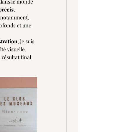
 dans le monde 
précis
, 
, notamment, 
rofonds et une 
stration
, je suis 
é visuelle. 
résultat final 