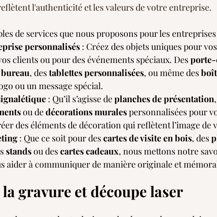
lètent l'authenticité et les valeurs de votre entreprise.
les de services que nous proposons pour les entreprises 
eprise personnalisés
 : Créez des objets uniques pour vos
vos clients ou pour des événements spéciaux. Des 
porte-
 bureau
, des 
tablettes personnalisées
, ou même des 
boît
logo ou un message spécial.
signalétique
 : Qu’il s’agisse de 
planches de présentation
ments
 ou de 
décorations murales
 personnalisées pour v
er des éléments de décoration qui reflètent l’image de v
ting
 : Que ce soit pour des 
cartes de visite en bois
, des 
p
s 
stands
 ou des 
cartes cadeaux
, nous mettons notre savoi
us aider à communiquer de manière originale et mémora
 la gravure et découpe laser