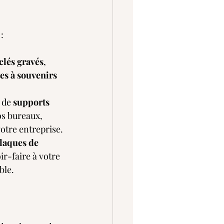
:
 
clés gravés
, 
es à souvenirs
, de 
supports 
os bureaux, 
otre entreprise.
laques de 
r-faire à votre 
ble.