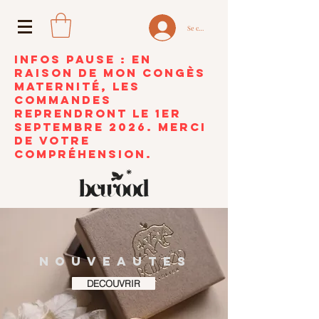
Se connecter
INFOS PAUSE : En
raison de mon congès
maternité, les
commandes
reprendront le 1er
septembre 2026. Merci
de votre
compréhension.
Atelier de découpe et de gravure laser pour les
particuliers et les entreprises basé à Lille.
NOUVEAUTES
DECOUVRIR