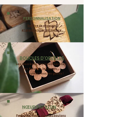
PERSONNALISATION
Service de découpe
et gravure laser sur mesure
BOUCLES D'OREILLES
Les discrètes, les intemporelles,
les fleuries, les maxis...
Il y en a pour tous les goûts !
NŒUD PAPILLON
Personnalisable, avec ses boutons