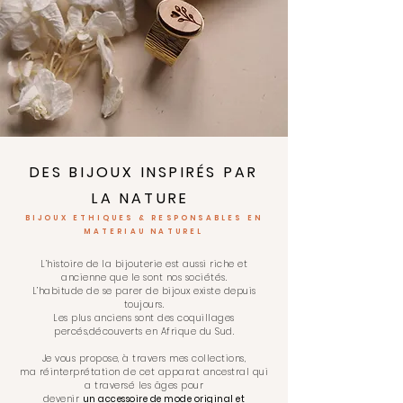
DES BIJOUX INSPIRÉS
PAR
LA NATURE
BIJOUX ETHIQUES & RESPONSABLES EN
MATERIAU NATUREL
L’histoire de la bijouterie est aussi riche et
ancienne que le sont nos sociétés.
L’habitude de se parer de
bijoux
existe depuis
toujours.
Les plus anciens sont des coquillages
percés,
découverts en Afrique du Sud.
Je vous propose, à travers mes collections,
ma réinterprétation de cet apparat ancestral qui
a traversé les âges pour
devenir
un accessoire de mode original et